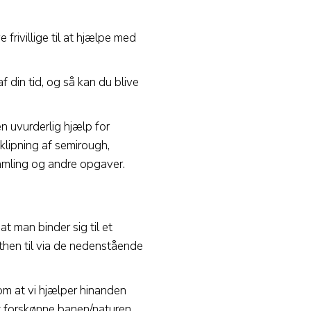
 frivillige til at hjælpe med
 din tid, og så kan du blive
 en uvurderlig hjælp for
klipning af semirough,
amling og andre opgaver.
t man binder sig til et
lthen til via de nedenstående
om at vi hjælper hinanden
t forskønne banen/naturen