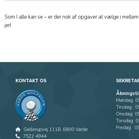
Som I alle kan se – er der nok af opgaver at vælge i mellem –
jer!
KONTAKT OS
SEKRETA
Åbningsti
Mandag 09
Tirsdag 09
Onsdag 09
Torsdag 0
Fredag 09
Gellerupvej 111B, 6800 Varde
7522 4944