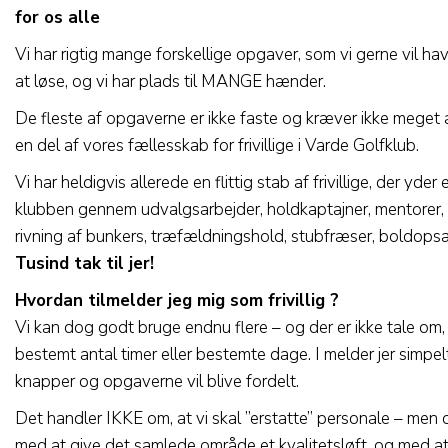
for os alle
Vi har rigtig mange forskellige opgaver, som vi gerne vil have
at løse, og vi har plads til MANGE hænder.
De fleste af opgaverne er ikke faste og kræver ikke meget af
en del af vores fællesskab for frivillige i Varde Golfklub.
Vi har heldigvis allerede en flittig stab af frivillige, der yder
klubben gennem udvalgsarbejder, holdkaptajner, mentorer, 
rivning af bunkers, træfældningshold, stubfræser, boldops
Tusind tak til jer!
Hvordan tilmelder jeg mig som frivillig ?
Vi kan dog godt bruge endnu flere – og der er ikke tale om, a
bestemt antal timer eller bestemte dage. I melder jer simpe
knapper og opgaverne vil blive fordelt.
Det handler IKKE om, at vi skal ”erstatte” personale – men 
med at give det samlede område et kvalitetsløft, og med a