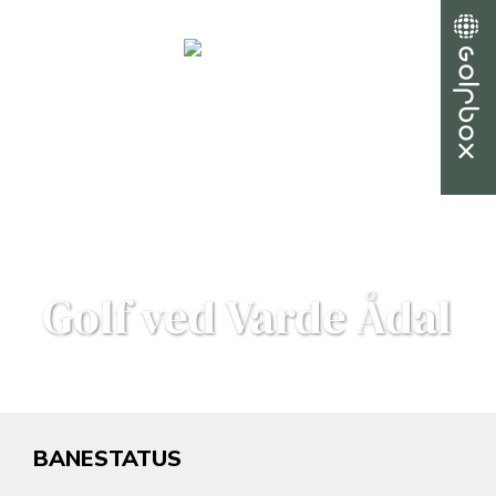
Golf ved Varde Ådal
BANESTATUS