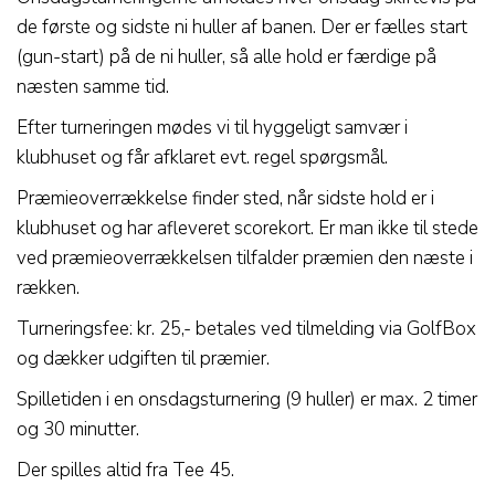
de første og sidste ni huller af banen. Der er fælles start
(gun-start) på de ni huller, så alle hold er færdige på
næsten samme tid.
Efter turneringen mødes vi til hyggeligt samvær i
klubhuset og får afklaret evt. regel spørgsmål.
Præmieoverrækkelse finder sted, når sidste hold er i
klubhuset og har afleveret scorekort. Er man ikke til stede
ved præmieoverrækkelsen tilfalder præmien den næste i
rækken.
Turneringsfee: kr. 25,- betales ved tilmelding via GolfBox
og dækker udgiften til præmier.
Spilletiden i en onsdagsturnering (9 huller) er max. 2 timer
og 30 minutter.
Der spilles altid fra Tee 45.