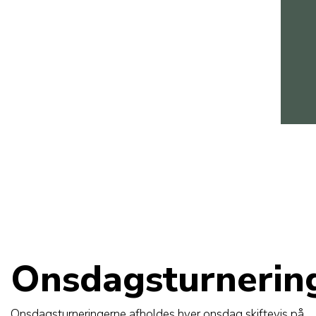
Onsdagsturnerin
Onsdagsturneringerne afholdes hver onsdag skiftevis på