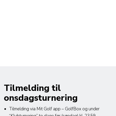
Tilmelding til
onsdagsturnering
Tilmelding via Mit Golf app – GolfBox og under
“Klubturnering” to dage før (søndag) kl. 23.59