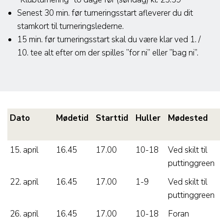
Senest 30 min. før turneringsstart afleverer du dit
stamkort til turneringslederne.
15 min. før turneringsstart skal du være klar ved 1. /
10. tee alt efter om der spilles ”for ni” eller ”bag ni”.
Dato
Mødetid
Starttid
Huller
Mødested
15. april
16.45
17.00
10-18
Ved skilt til
puttinggreen
22. april
16.45
17.00
1-9
Ved skilt til
puttinggreen
26. april
16.45
17.00
10-18
Foran