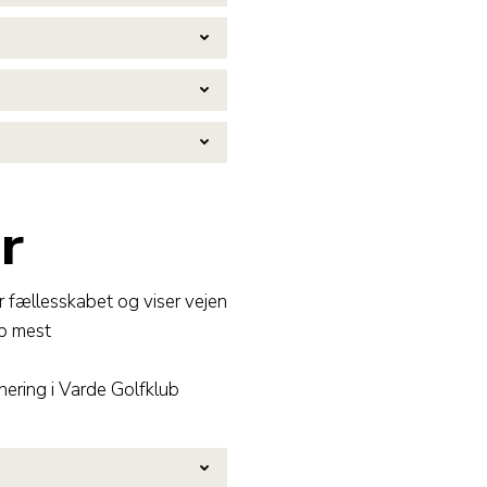
r
r fællesskabet og viser vejen
ap mest
ering i Varde Golfklub