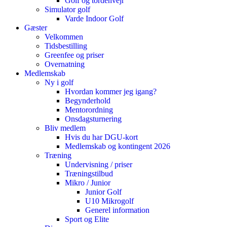
Golf og tordenvejr
Simulator golf
Varde Indoor Golf
Gæster
Velkommen
Tidsbestilling
Greenfee og priser
Overnatning
Medlemskab
Ny i golf
Hvordan kommer jeg igang?
Begynderhold
Mentorordning
Onsdagsturnering
Bliv medlem
Hvis du har DGU-kort
Medlemskab og kontingent 2026
Træning
Undervisning / priser
Træningstilbud
Mikro / Junior
Junior Golf
U10 Mikrogolf
Generel information
Sport og Elite