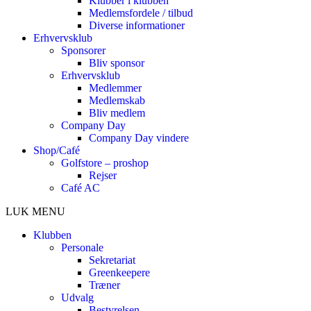
Klubber i klubben
Medlemsfordele / tilbud
Diverse informationer
Erhvervsklub
Sponsorer
Bliv sponsor
Erhvervsklub
Medlemmer
Medlemskab
Bliv medlem
Company Day
Company Day vindere
Shop/Café
Golfstore – proshop
Rejser
Café AC
LUK MENU
Klubben
Personale
Sekretariat
Greenkeepere
Træner
Udvalg
Bestyrelsen