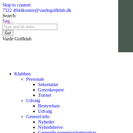
Skip to content
7522 4944
kontor@vardegolfklub.dk
Search:
Søg...
Varde Golfklub
Klubben
Personale
Sekretariat
Greenkeepere
Træner
Udvalg
Bestyrelsen
Udvalg
Generel info
Nyheder
Nyhedsbreve
Generelle turneringsbetingelser