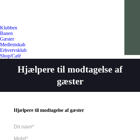
Klubben
Banen
Gæster
Medlemskab
Erhvervsklub
Shop/Café
Hjælpere til modtagelse af
gæster
Hjælpere til modtagelse af gæster